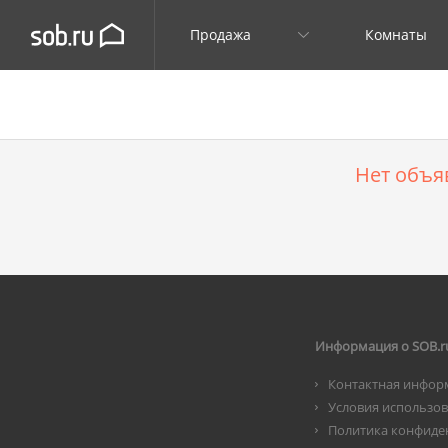
Продажа
Комнаты
Нет объя
Информация о SOB.r
Контактная инфор
Условия использо
Политика конфиде