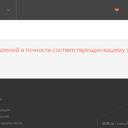
влений в точности соответствующих вашему з
u
мация
вания
нциальности
SOB.ru
- самый