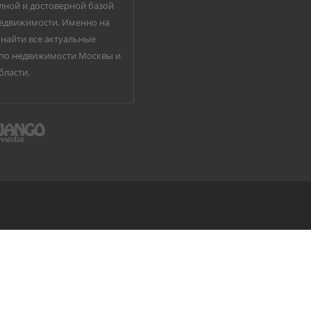
лной и достоверной базой
едвижимости. Именно на
найти все актуальные
по недвижимости Москвы и
бласти.