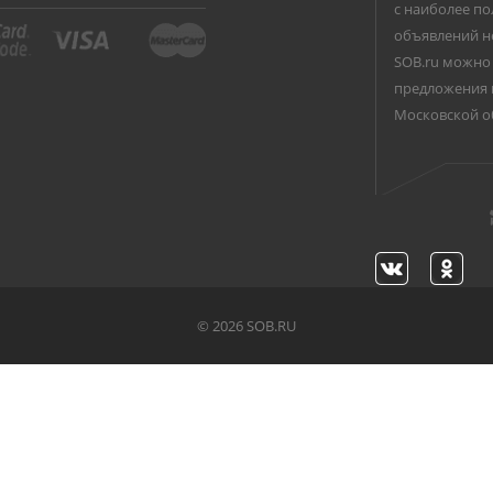
с наиболее по
объявлений н
SOB.ru можно 
предложения 
Московской о
©
2026 SOB.RU